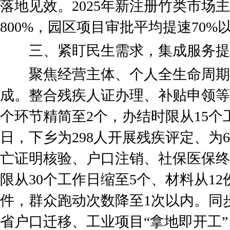
落地见效。2025年新注册竹类市场
800%，园区项目审批平均提速70%
三、紧盯民生需求，集成服务提
聚焦经营主体、个人全生命周期
成。整合残疾人证办理、补贴申领等5
个环节精简至2个，办结时限从15个
日，下乡为298人开展残疾评定、为
亡证明核验、户口注销、社保医保终
限从30个工作日缩至5个、材料从12
件，群众跑动次数降至1次以内。同
省户口迁移、工业项目“拿地即开工”