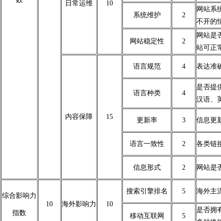
日常运维
10
网站系
系统维护
2
不开的
网站是
网站稳定性
2
站可正
语言规范
4
表达准
是否提
语言种类
4
汉语、
内容保障
15
更新率
3
信息更
语言一致性
2
各类链
信息形式
2
网站是
搜索引擎排名
5
海外主
综合影响力
10
海外影响力
10
是否拥
指数
移动互联网
5