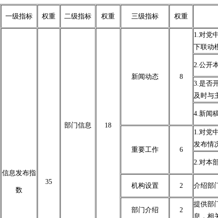
一级指标
权重
二级指标
权重
三级指标
权重
1.对
下联动
2.公
新闻动态
8
3.是
及时与
4.新
部门信息
18
1.对
发布情
重要工作
6
2.对
信息发布指
35
机构设置
2
介绍部
数
提供部
部门介绍
2
息，相