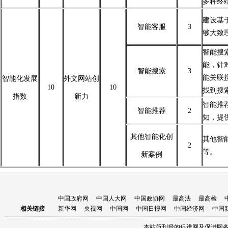
多种终
建设基
智能客服
3
够大致
智能搜
能，针
智能搜索
3
能关联
智能化发展
外文网站创
10
10
找到搜
指数
新力
智能推
智能推荐
2
知，提
其他智能化创
其他智
2
等。
新案例
中国政府网
中国人大网
中国政协网
最高法
最高检
相关链接
新华网
央视网
中国网
中国日报网
中国经济网
中国
本站所刊登的促进网及促进网