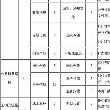
政策、法规文
公开本
政策法规
6
6
文件等
件
1.针
完善准
专题信息
6
热点专题
6
2.针对
创意产品
5
可视化信息
5
针对重
提供部
国际合作
5
国际合作
5
容。
公共服务指
提供本
15
服务指南
5
式、办
数
服务信息
10
服务深度
5
本部门
是否建
线上服务
3
栏目设置
3
互动交流指
信箱”
5