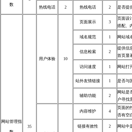
数
热线电话
2
热线电话
2
是否提
页面设
页面展示
3
搭配、
域名规范
1
网站域名
提供信
信息检索
2
首页显
用户体验
10
访问速度
1
网站打
站外友情链接
1
是否与
网站是
辅助功能
2
户寻找
页面的
内容维护
4
否有空
网站管理指
链接有效性
2
网站中
35
数