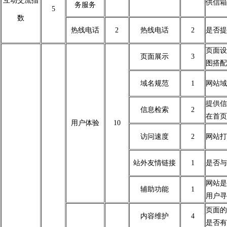
互动交流指
供信箱
务服务
5
数
热线电话
2
热线电话
2
是否提
页面设
页面展示
3
图搭配
域名规范
1
网站域
提供信
信息检索
2
在首页
用户体验
10
访问速度
2
网站打
站外友情链接
1
是否与
网站是
辅助功能
1
用户寻
页面的
内容维护
4
是否有