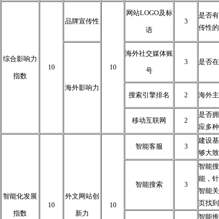
网站LOGO及标
是否有
品牌宣传性
3
传性的
语
海外社交媒体账
综合影响力
3
是否在
10
10
号
指数
海外影响力
搜索引擎排名
2
海外主
是否拥
移动互联网
2
应多种
建设基
智能客服
3
够大致
智能搜
能，针
智能搜索
3
智能关
智能化发展
外文网站创
页找到
10
10
指数
新力
智能推