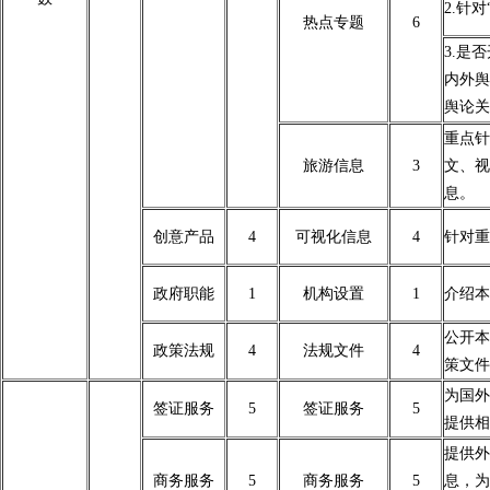
2.针
热点专题
6
3.是
内外舆
舆论关
重点针
旅游信息
3
文、视
息。
创意产品
4
可视化信息
4
针对重
政府职能
1
机构设置
1
介绍本
公开本
政策法规
4
法规文件
4
策文件
为国外
签证服务
5
签证服务
5
提供相
提供外
商务服务
5
商务服务
5
息，为