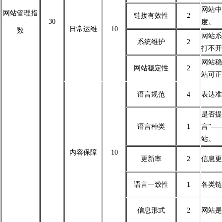
网站中
网站管理指
链接有效性
2
30
度。
日常运维
10
数
网站系
系统维护
2
打不开
网站稳
网站稳定性
2
站可正
语言规范
4
表达准
是否提
语言种类
1
言”—
站。
内容保障
10
更新率
2
信息更
语言一致性
1
各类链
信息形式
2
网站是