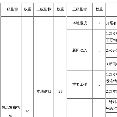
一级指标
权重
二级指标
权重
三级指标
权重
本地概况
2
介绍有
1.对
下联动
新闻动态
5
2.公
3.新
1.对
发布情
重要工作
5
本地信息
21
2.对
1.针
信息发布指
完善准
30
数