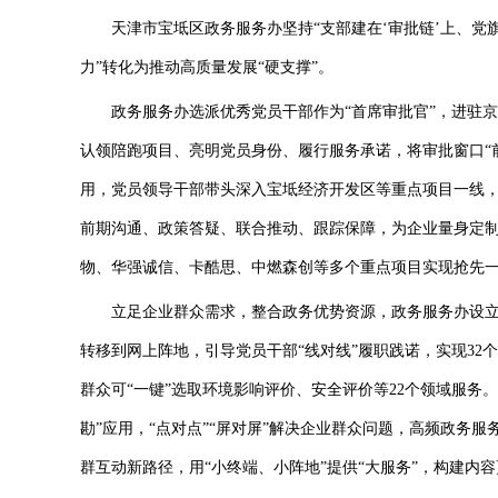
天津市宝坻区政务服务办坚持“支部建在‘审批链’上、党旗亮
力”转化为推动高质量发展“硬支撑”。
政务服务办选派优秀党员干部作为“首席审批官”，进驻京
认领陪跑项目、亮明党员身份、履行服务承诺，将审批窗口“前
用，党员领导干部带头深入宝坻经济开发区等重点项目一线，运
前期沟通、政策答疑、联合推动、跟踪保障，为企业量身定制
物、华强诚信、卡酷思、中燃森创等多个重点项目实现抢先
立足企业群众需求，整合政务优势资源，政务服务办设立“津
转移到网上阵地，引导党员干部“线对线”履职践诺，实现32个部
群众可“一键”选取环境影响评价、安全评价等22个领域服务。推
勘”应用，“点对点”“屏对屏”解决企业群众问题，高频政务服务
群互动新路径，用“小终端、小阵地”提供“大服务”，构建内