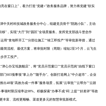
在窗口上”，着力打造“党建+”政务服务品牌，努力将党建“软实
津中关村科技城政务服务分中心，组建党员骨干“陪跑小队”，主动
移”，实现“大厅”到“园区”全场景服务。发挥党支部战斗堡垒作
用“拿地即开工”“分部位施工”“竣工即投产”等审批新举措，通过
最简流程、最优方案，将审批时限（周期）缩短2至3个月，云飞生
一步开工投产。
心办宝坻旗舰店”，将“党员示范窗口”“党员示范岗”由线下窗口
门603项事项“掌上办”“随手办”。创新打造网上“中介超市”，企业
出48项“高效办成一件事”服务场景，拓展“云审批”“云帮办”“云踏
事项时限压缩率达98%。积极探索“办事不成‘码’上提”“好差评”等政
容更丰富、流程更顺畅、渠道更多元的智慧审批新模式。