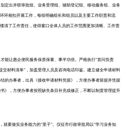
，划定出并联审批组、业务受理组、辅助登记组、移动服务组、业务
”环环相扣开展工作，每组明确组长和组员以及主要工作职责和流
，缕清了工作责任，使得窗口全体人员的工作范围更加清晰、工作责
能让惠企便民服务保质保量、事半功倍。严格执行“首问负责
式“提交材料清单”，加盖受理人员及咨询电话印鉴。建立健全申请材料
办结的办事者，出具《接收申请材料凭据》，方便办事者留据并凭据
知书》，方便办事者按照缺失条目补充或修正，不断以制度管理提升
，就要做实业务能力的“里子”。仪征市行政审批局以“学习业务知