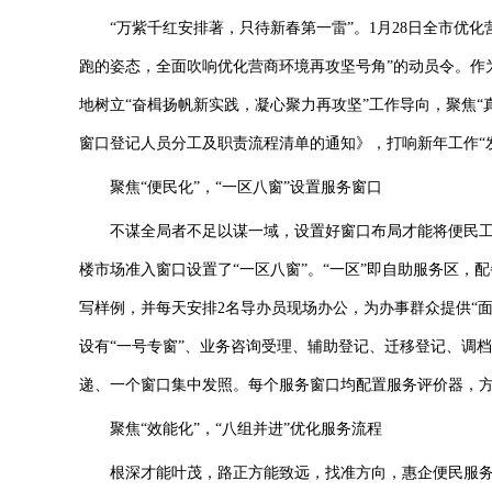
“万紫千红安排著，只待新春第一雷”。1月28日全市优化
跑的姿态，全面吹响优化营商环境再攻坚号角”的动员令。作
地树立“奋楫扬帆新实践，凝心聚力再攻坚”工作导向，聚焦“
窗口登记人员分工及职责流程清单的通知》，打响新年工作“发
聚焦“便民化”，“一区八窗”设置服务窗口
不谋全局者不足以谋一域，设置好窗口布局才能将便民工
楼市场准入窗口设置了“一区八窗”。“一区”即自助服务区
写样例，并每天安排2名导办员现场办公，为办事群众提供“面
设有“一号专窗”、业务咨询受理、辅助登记、迁移登记、调
递、一个窗口集中发照。每个服务窗口均配置服务评价器，
聚焦“效能化”，“八组并进”优化服务流程
根深才能叶茂，路正方能致远，找准方向，惠企便民服务的