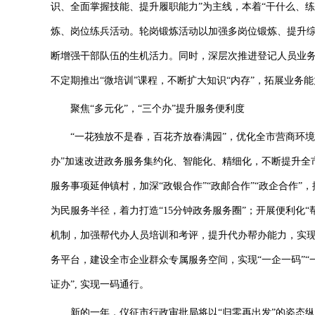
识、全面掌握技能、提升履职能力”为主线，本着“干什么、
炼、岗位练兵活动。轮岗锻炼活动以加强多岗位锻炼、提升综
断增强干部队伍的生机活力。同时，深层次推进登记人员业
不定期推出“微培训”课程，不断扩大知识“内存”，拓展业务
聚焦“多元化”，“三个办”提升服务便利度
“一花独放不是春，百花齐放春满园”，优化全市营商环境
办”加速改进政务服务集约化、智能化、精细化，不断提升全
服务事项延伸镇村，加深“政银合作”“政邮合作”“政企合作
为民服务半径，着力打造“15分钟政务服务圈”；开展便利化
机制，加强帮代办人员培训和考评，提升代办帮办能力，实现
务平台，建设全市企业群众专属服务空间，实现“一企一码”“
证办”, 实现一码通行。
新的一年，仪征市行政审批局将以“归零再出发”的姿态纵深