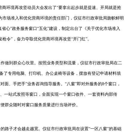
营商环境再攻坚动员大会发出了“要拿出起步就是提速、开局就是抢
为市场准入和优化营商环境的责任部门，仪征市行政审批局旗帜鲜明
真省心”政务服务窗口“五化”建设，制定出台了《关于优化市场准入
枪令”，奋力夺取优化营商环境再攻坚“开门红”。
作做到群众心坎里。按照业务类型和流量，仪征市行政审批局在二
，配备了专用电脑、打印机、办公桌椅等设备，摆放有登记申请材料填
对面、手把手”业务咨询指导服务。“八窗”即对外服务的8个窗口，
档、一站式发照等窗口，全面实现一个窗口收件、一套资料内部传
方便群众随时对窗口服务质量进行当场评价。
路子才会越走越宽。仪征市行政审批局在设置“一区八窗”的基础