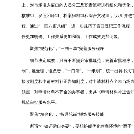
上，对市场准入窗口的人员分工及职责流程进行细化和优化
核准组、发照闭环组、档案归档组和综合文秘组，“八组并进
程。通过“一区八窗八组”，进一步规范了窗口登记工作流程
任更加明确、工作关系更加和谐、工作成效更加明显。
聚焦“规范化”，“三制三单”完善服务程序
细节决定成败，只有不断提升审批规范，完善审批程序，才
制”，谁受理，谁负责，“一口清”、“一纸明”，统一出具书
接收制度和申请材料补正告知制度，对申请材料齐全未当场
领照；对申请材料不齐全的办事者，出具《申请材料补正告
规范审批服务水平。
聚焦“精尖化”，“按月轮岗”锤炼服务技能
所谓“打铁还需自身硬”，要想扮靓优化营商环境的“面子”