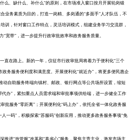
练什么、缺什么、补什么”的原则，在市场准入窗口按月开展轮岗锻
合业务素质为目的，打造一岗精、多岗通的“多面手”人才队伍，不
务培训，针对窗口工作特点，灵活培训模式，组建业务学习交流群，
能力“宽带”，进一步提升行政审批效率和政务服务质量。
一直在路上。新的一年，仪征市行政审批局将着力于便利化“三个
市政务服务便利度和满意度。开展便利化“就近办”，将更多便民惠企
”，推动自助服务终端向镇村、邮政、银行网点等公共场所设置，缩短
“帮代办”，紧扣重点人员需求端和审批事项供给端，进一步健全工作
审批服务“零距离”；开展便利化“码上办”，依托全省一体化政务服
一人一码”，积极探索“苏服码”创新应用，推动更多政务服务事项“免
推进“放管服”改革和“真省心”服务，聚焦主责主业，激发市场主