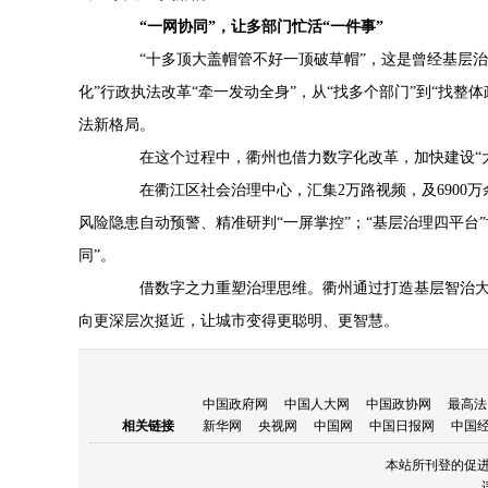
“一网协同”，让多部门忙活“一件事”
“十多顶大盖帽管不好一顶破草帽”，这是曾经基层治
化”行政执法改革“牵一发动全身”，从“找多个部门”到“找整
法新格局。
在这个过程中，衢州也借力数字化改革，加快建设“大
在衢江区社会治理中心，汇集2万路视频，及6900万
风险隐患自动预警、精准研判“一屏掌控”；“基层治理四平台”
同”。
借数字之力重塑治理思维。衢州通过打造基层智治大
向更深层次挺近，让城市变得更聪明、更智慧。
中国政府网
中国人大网
中国政协网
最高法
相关链接
新华网
央视网
中国网
中国日报网
中国
本站所刊登的促