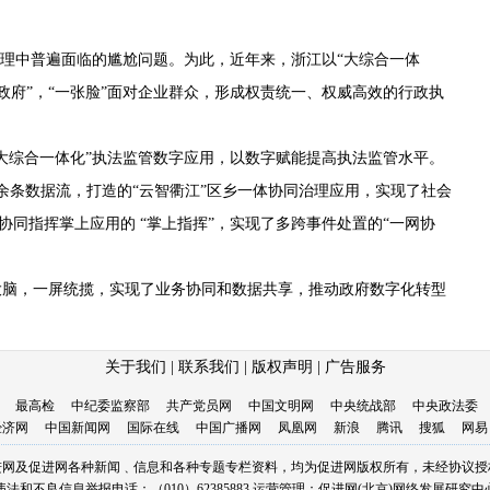
理中普遍面临的尴尬问题。为此，近年来，浙江以“大综合一体
体政府”，“一张脸”面对企业群众，形成权责统一、权威高效的行政执
综合一体化”执法监管数字应用，以数字赋能提高执法监管水平。
余条数据流，打造的“云智衢江”区乡一体协同治理应用，实现了社会
协同指挥掌上应用的 “掌上指挥”，实现了多跨事件处置的“一网协
脑，一屏统揽，实现了业务协同和数据共享，推动政府数字化转型
关于我们
|
联系我们
|
版权声明
|
广告服务
最高检
中纪委监察部
共产党员网
中国文明网
中央统战部
中央政法委
经济网
中国新闻网
国际在线
中国广播网
凤凰网
新浪
腾讯
搜狐
网易
进网及促进网各种新闻﹑信息和各种专题专栏资料，均为促进网版权所有，未经协议授
违法和不良信息举报电话：（010）62385883
运营管理：促进网(北京)网络发展研究中