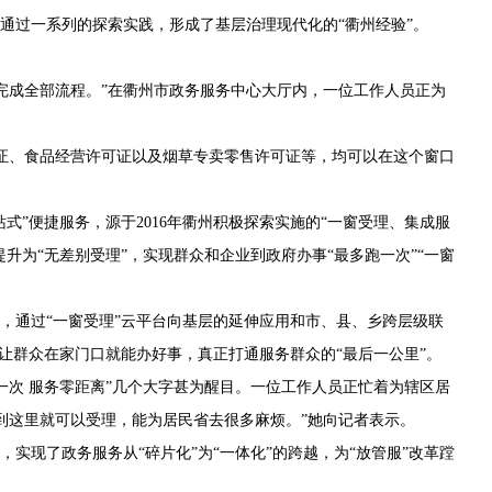
通过一系列的探索实践，形成了基层治理现代化的“衢州经验”。
成全部流程。”在衢州市政务服务中心大厅内，一位工作人员正为
、食品经营许可证以及烟草专卖零售许可证等，均可以在这个窗口
”便捷服务，源于2016年衢州积极探索实施的“一窗受理、集成服
”提升为“无差别受理”，实现群众和企业到政府办事“最多跑一次”“一窗
，通过“一窗受理”云平台向基层的延伸应用和市、县、乡跨层级联
让群众在家门口就能办好事，真正打通服务群众的“最后一公里”。
次 服务零距离”几个大字甚为醒目。一位工作人员正忙着为辖区居
到这里就可以受理，能为居民省去很多麻烦。”她向记者表示。
现了政务服务从“碎片化”为“一体化”的跨越，为“放管服”改革蹚