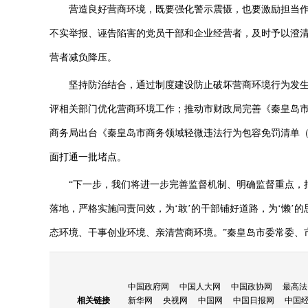
营造良好营商环境，既要强化警示震慑，也要激励担当作为
不实举报、诬告陷害的党员干部和企业经营者，及时予以澄
营者减负降压。
坚持防治结合，通过制度建设防止破坏营商环境行为发生。
评相关部门优化营商环境工作；推动市财政局完善《秦皇岛市
商务局出台《秦皇岛市商务领域轻微违法行为包容免罚清单（
面打通一批堵点。
“下一步，我们将进一步完善监督机制、明确监督重点，把
落地，严格实施问责问效，为‘敢’的干部铺好道路，为‘懒’
态环境、干事创业环境、亲清营商环境。”秦皇岛市委常委、
中国政府网
中国人大网
中国政协网
最高法
相关链接
新华网
央视网
中国网
中国日报网
中国