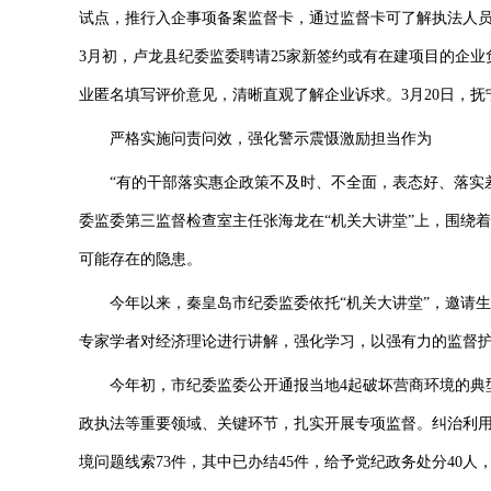
试点，推行入企事项备案监督卡，通过监督卡可了解执法人
3月初，卢龙县纪委监委聘请25家新签约或有在建项目的企业
业匿名填写评价意见，清晰直观了解企业诉求。3月20日，
严格实施问责问效，强化警示震慑激励担当作为
“有的干部落实惠企政策不及时、不全面，表态好、落实差；
委监委第三监督检查室主任张海龙在“机关大讲堂”上，围绕
可能存在的隐患。
今年以来，秦皇岛市纪委监委依托“机关大讲堂”，邀请生
专家学者对经济理论进行讲解，强化学习，以强有力的监督
今年初，市纪委监委公开通报当地4起破坏营商环境的典型
政执法等重要领域、关键环节，扎实开展专项监督。纠治利
境问题线索73件，其中已办结45件，给予党纪政务处分40人