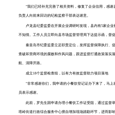
“我们已经补充完善了相关资料，修复了企业信用，感谢县
负责人向前来回访的纪检监察干部表达谢意。
卢龙县纪委监委在开展企业调研时发现，县内有5家企业被
不知情。工作人员立即向县市场监督管理局下达提示函，督
秦皇岛市纪委监委立足职责定位，发挥监督保障执行、促
查破坏营商环境的腐败和作风问题，跟进监督打通政策落实
航、清障开路。
成立18个监督检查组，以有力有效监督助力项目落地
“非常感谢你们，我申请的小餐饮登记证办下来了，马上就着
员表示感谢。
此前，罗先生因申请办理小餐饮工作证受阻，通过监督举
塔岭街道行政综合服务中心擅自增加现场踏勘环节，进而影