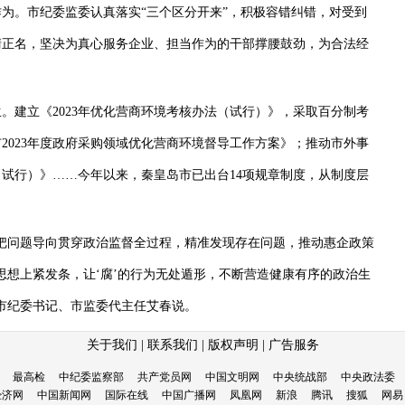
。市纪委监委认真落实“三个区分开来”，积极容错纠错，对受到
清正名，坚决为真心服务企业、担当作为的干部撑腰鼓劲，为合法经
建立《2023年优化营商环境考核办法（试行）》，采取百分制考
2023年度政府采购领域优化营商环境督导工作方案》；推动市外事
试行）》……今年以来，秦皇岛市已出台14项规章制度，从制度层
问题导向贯穿政治监督全过程，精准发现存在问题，推动惠企政策
的思想上紧发条，让‘腐’的行为无处遁形，不断营造健康有序的政治生
市纪委书记、市监委代主任艾春说。
关于我们
|
联系我们
|
版权声明
|
广告服务
最高检
中纪委监察部
共产党员网
中国文明网
中央统战部
中央政法委
经济网
中国新闻网
国际在线
中国广播网
凤凰网
新浪
腾讯
搜狐
网易