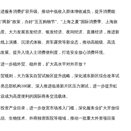
进服务消费扩容升级。推动中低收入群体增收减负，提升消费能
两新”政策，办好“五五购物节”、“上海之夏”国际消费季、上海旅
场景。大力发展首发经济、银发经济、夜间经济、直播经济，推进新
展线上演播、沉浸式体验、房车露营等新业态，推动高能级、高流
动发展。提升入境人士消费便利度，打造安全放心消费环境。
进一步稳外贸、稳外资，扩大高水平对外开放？
贸规则，大力落实自贸试验区提升战略，深化浦东新区综合改革试
类总部机构100家。深入推进临港新片区压力测试，进一步提升虹
建设成为高度便利的国际商务交流载体。
投资产业目录，进一步放宽市场准入门槛，深化服务业扩大开放综
电信、生物技术、外商独资医院等领域，推动一批重大外资项目落