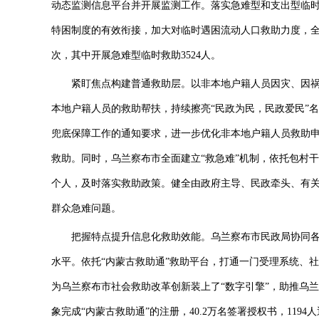
动态监测信息平台并开展监测工作。落实急难型和支出型临
特困制度的有效衔接，加大对临时遇困流动人口救助力度，全面
次，其中开展急难型临时救助3524人。
紧盯焦点构建普通救助层。以非本地户籍人员因灾、因祸
本地户籍人员的救助帮扶，持续擦亮“民政为民，民政爱民”
兜底保障工作的通知要求，进一步优化非本地户籍人员救助
救助。同时，乌兰察布市全面建立“救急难”机制，依托包村
个人，及时落实救助政策。健全由政府主导、民政牵头、有
群众急难问题。
把握特点提升信息化救助效能。乌兰察布市民政局协同各
水平。依托“内蒙古救助通”救助平台，打通一门受理系统、
为乌兰察布市社会救助改革创新装上了“数字引擎”，助推乌兰
象完成“内蒙古救助通”的注册，40.2万名签署授权书，11