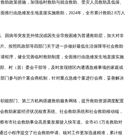
时救助政策措施，加强临时救助与就业救助、受灾人员救助及低保、
推行由急难发生地直接实施救助，2024年，全市累计救助2.8万人
、因病等突发意外情况或因失业导致困难为普通救助层，加大对非
名片。按照民政部等四部门关于进一步做好最低生活保障等社会救助
申请程序，健全完善临时救助制度，全面推行由急难发生地直接实施
干部、村（居）委会干部等，及时发现辖区内遭遇急难事项的家庭或
关部门参与的个案会商机制，针对重点急难个案进行会商，妥善解决
职能部门、第三方机构搭建救助服务网络，提升救助资源调度配置
社会救助家庭经济状况核查系统、社会救助系统和社会救助移动端，
察布市社会救助事业高质量发展驶入快车道。全市43.1万名救助对
94人通过小程序提交了社会救助申请。核对工作更加迅速精准，累计核