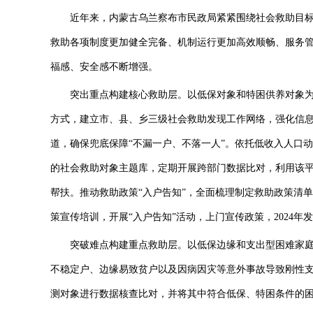
近年来，内蒙古乌兰察布市民政局紧紧围绕社会救助目标
救助各项制度更加健全完备、机制运行更加高效顺畅、服务
福感、安全感不断增强。
突出重点构建核心救助层。以低保对象和特困供养对象为核心
方式，建立市、县、乡三级社会救助发现工作网络，强化信
道，确保兜底保障“不漏一户、不落一人”。依托低收入人口动
的社会救助对象主题库，定期开展跨部门数据比对，利用该
帮扶。推动救助政策“入户告知”，全面梳理制定救助政策清
策宣传培训，开展“入户告知”活动，上门宣传政策，2024年
突破难点构建重点救助层。以低保边缘和支出型困难家庭
不稳定户、边缘易致贫户以及因病因灾等意外事故导致刚性
测对象进行数据核查比对，并将其中符合低保、特困条件的