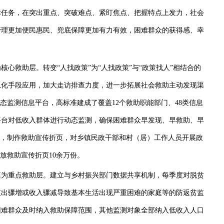
任务，在突出重点、突破难点、紧盯焦点、把握特点上发力，社会
管理更加便民惠民、兜底保障更加有力有效，困难群众的获得感、幸
救助层。转变“人找政策”为“人找政策”与“政策找人”相结合的
息化手段应用，加大走访排查力度，进一步拓展社会救助主动发现渠
态监测信息平台，高标准建成了覆盖12个救助职能部门、48类信息
平台对低收入群体进行动态监测，确保困难群众早发现、早救助、早
单，制作救助宣传折页，对乡镇民政干部和村（居）工作人员开展政
发放救助宣传折页10余万份。
为重点救助层。建立与乡村振兴部门数据共享机制，每季度对脱贫
支出骤增或收入骤减导致基本生活出现严重困难的家庭等的防返贫监
困难群众及时纳入救助保障范围，其他监测对象全部纳入低收入人口