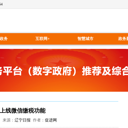
54
政务
互联网+
智慧城市
政务
上线微信缴税功能
:51 来源：
辽宁日报
作者：
促进网