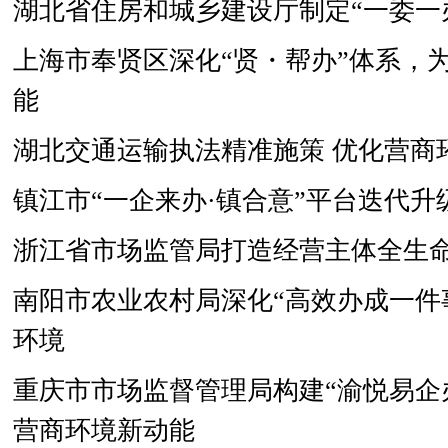
湖北省住房和城乡建设厅制定“一委一
上海市奉贤区深化“贤・帮办”体系，
能
湖北交通运输执法精准施策 优化营商
镇江市“一企来办·镇合意”平台迭代升
浙江省市场监管局打造经营主体全生命
南阳市农业农村局深化“高效办成一件
环境
重庆市市场监督管理局构建“渝悦易企
营商环境新动能