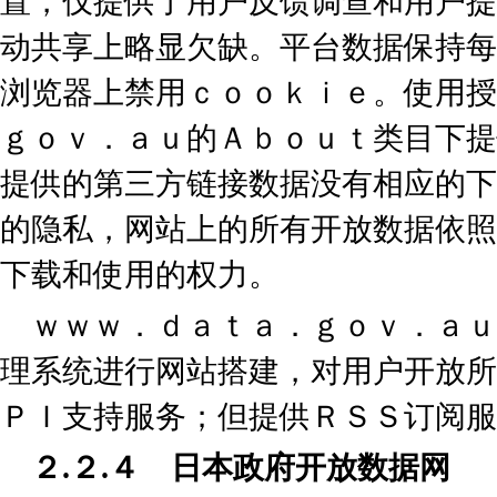
置，仅提供了用户反馈调查和用户提
动共享上略显欠缺。平台数据保持每
浏览器上禁用ｃｏｏｋｉｅ。使用授
ｇｏｖ．ａｕ的Ａｂｏｕｔ类目下提
提供的第三方链接数据没有相应的下
的隐私，网站上的所有开放数据依照
下载和使用的权力。
ｗｗｗ．ｄａｔａ．ｇｏｖ．ａｕ
理系统进行网站搭建，对用户开放所
ＰＩ支持服务；但提供ＲＳＳ订阅服
２.２.４ 日本政府开放数据网