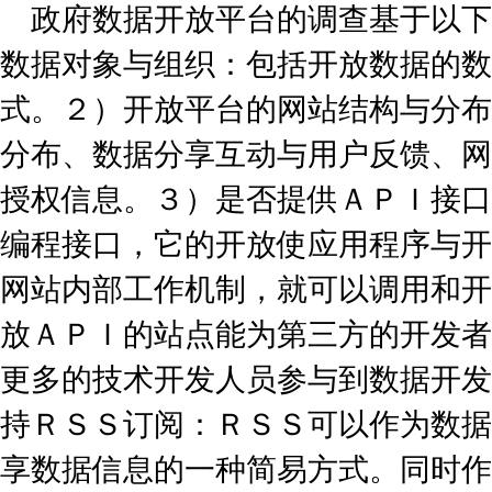
政府数据开放平台的调查基于以下
数据对象与组织：包括开放数据的数
式。２）开放平台的网站结构与分布
分布、数据分享互动与用户反馈、网
授权信息。３）是否提供ＡＰＩ接口
编程接口，它的开放使应用程序与开
网站内部工作机制，就可以调用和开
放ＡＰＩ的站点能为第三方的开发者
更多的技术开发人员参与到数据开发
持ＲＳＳ订阅：ＲＳＳ可以作为数据
享数据信息的一种简易方式。同时作