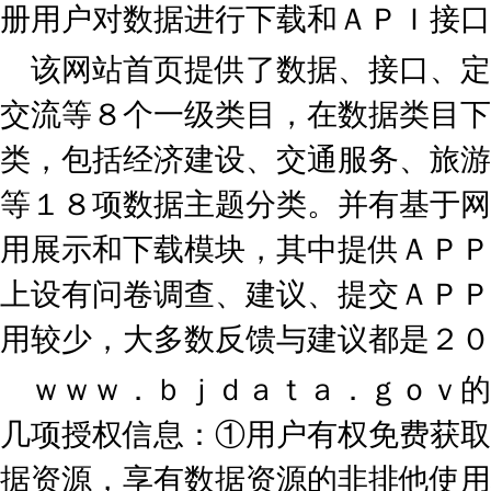
册用户对数据进行下载和ＡＰＩ接口
该网站首页提供了数据、接口、定
交流等８个一级类目，在数据类目下
类，包括经济建设、交通服务、旅游
等１８项数据主题分类。并有基于网
用展示和下载模块，其中提供ＡＰＰ
上设有问卷调查、建议、提交ＡＰＰ
用较少，大多数反馈与建议都是２０
ｗｗｗ．ｂｊｄａｔａ．ｇｏｖ的
几项授权信息：①用户有权免费获取
据资源，享有数据资源的非排他使用