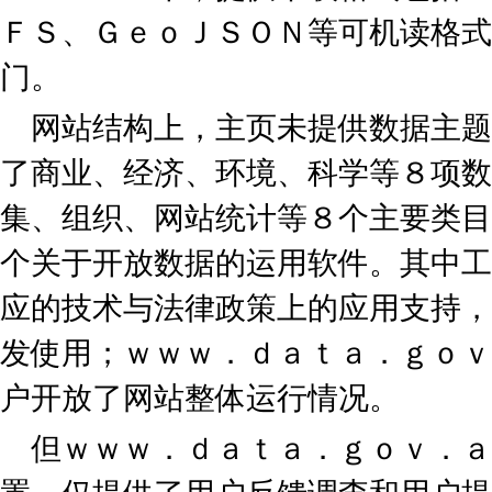
ＦＳ、ＧｅｏＪＳＯＮ等可机读格式
门。
网站结构上，主页未提供数据主题
了商业、经济、环境、科学等８项数
集、组织、网站统计等８个主要类目
个关于开放数据的运用软件。其中工
应的技术与法律政策上的应用支持，
发使用；ｗｗｗ．ｄａｔａ．ｇｏｖ
户开放了网站整体运行情况。
但ｗｗｗ．ｄａｔａ．ｇｏｖ．ａ