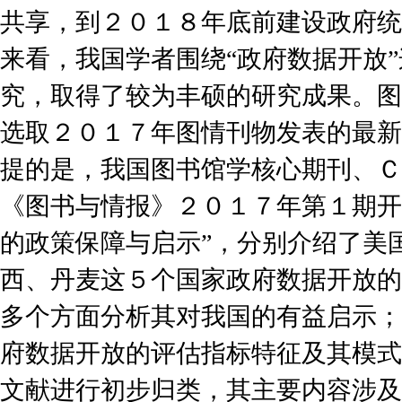
共享，到２０１８年底前建设政府统
来看，我国学者围绕“政府数据开放
究，取得了较为丰硕的研究成果。图
选取２０１７年图情刊物发表的最新
提的是，我国图书馆学核心期刊、Ｃ
《图书与情报》２０１７年第１期开
的政策保障与启示”，分别介绍了美
西、丹麦这５个国家政府数据开放的
多个方面分析其对我国的有益启示；
府数据开放的评估指标特征及其模式
文献进行初步归类，其主要内容涉及