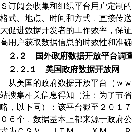
Ｓ订阅会收集和组织平台用户定制的
格式、地点、时间和方式，直接传送
大促进数据开发者的工作效率，保证
高用户获取数据信息的时效性和准确
２.２ 国外政府数据开放平台调
２.２.１ 美国政府数据开放网
从美国的政府数据开放平台（ｗｗ
站搜集相关信息得知（注：为了节省
略，以下同）：该平台截至２０１７
０６个，数据基本上都来源于政府公
式为ＣＳＶ、ＨＴＭＬ、ＸＭＬ、Ｒ