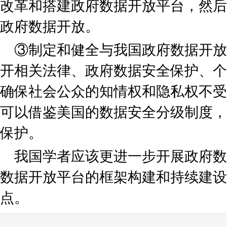
改革和搭建政府数据开放平台，然后
政府数据开放。
③制定和健全与我国政府数据开放
开相关法律、政府数据安全保护、个
确保社会公众的知情权和隐私权不受
可以借鉴美国的数据安全分级制度，
保护。
我国学者应该更进一步开展政府数
数据开放平台的框架构建和持续建设
点。