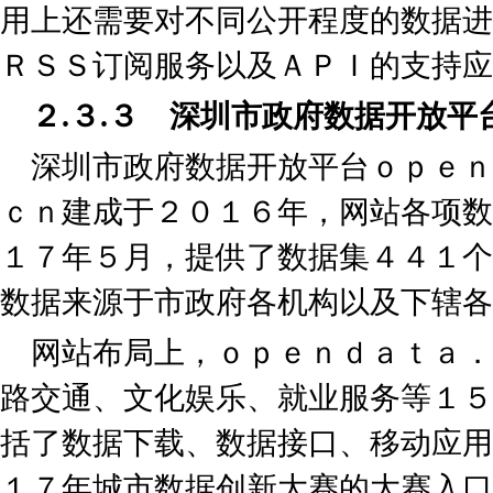
用上还需要对不同公开程度的数据进
ＲＳＳ订阅服务以及ＡＰＩ的支持应
２.３.３ 深圳市政府数据开放平
深圳市政府数据开放平台ｏｐｅｎ
ｃｎ建成于２０１６年，网站各项数
１７年５月，提供了数据集４４１个
数据来源于市政府各机构以及下辖各
网站布局上，ｏｐｅｎｄａｔａ．
路交通、文化娱乐、就业服务等１５
括了数据下载、数据接口、移动应用
１７年城市数据创新大赛的大赛入口