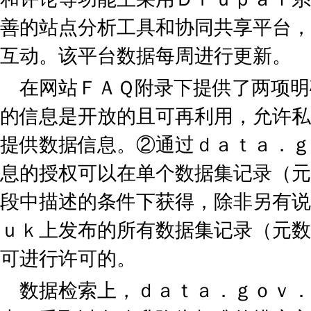
善的站点分析工具和协同共享平台，
互动。该平台数据每周进行更新。
在网站ＦＡＱ附录下提供了两项明
的信息是开放的且可再利用，允许私
提供数据信息。②通过ｄａｔａ．ｇ
息的授权可以在单个数据集记录（元数
段中描述的条件下获得，除非另有说
ｕｋ上发布的所有数据集记录（元数
可进行许可的。
数据检索上，ｄａｔａ．ｇｏｖ．