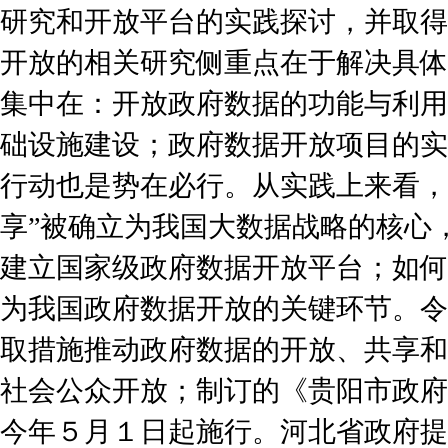
研究和开放平台的实践探讨，并取得
开放的相关研究侧重点在于解决具体
集中在：开放政府数据的功能与利用
础设施建设；政府数据开放项目的实
行动也是势在必行。从实践上来看，
享”被确立为我国大数据战略的核心
建立国家级政府数据开放平台；如何
为我国政府数据开放的关键环节。令
取措施推动政府数据的开放、共享和
社会公众开放；制订的《贵阳市政府
今年５月１日起施行。河北省政府提