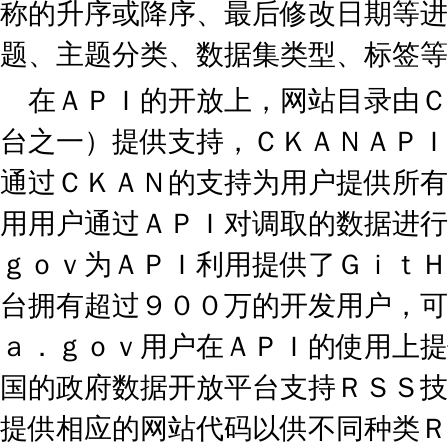
称的升序或降序、最后修改日期等进
题、主题分类、数据集类型、标签等
在ＡＰＩ的开放上，网站目录由Ｃ
台之一）提供支持，ＣＫＡＮＡＰＩ
通过ＣＫＡＮ的支持为用户提供所有
用用户通过ＡＰＩ对调取的数据进行
ｇｏｖ为ＡＰＩ利用提供了ＧｉｔＨ
台拥有超过９００万的开发用户，可
ａ．ｇｏｖ用户在ＡＰＩ的使用上提
国的政府数据开放平台支持ＲＳＳ技
提供相应的网站代码以供不同种类Ｒ