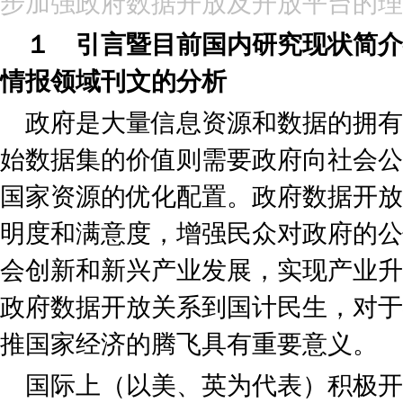
步加强政府数据开放及开放平台的理
１ 引言暨目前国内研究现状简介
情报领域刊文的分析
政府是大量信息资源和数据的拥有
始数据集的价值则需要政府向社会公
国家资源的优化配置。政府数据开放
明度和满意度，增强民众对政府的公
会创新和新兴产业发展，实现产业升
政府数据开放关系到国计民生，对于
推国家经济的腾飞具有重要意义。
国际上（以美、英为代表）积极开