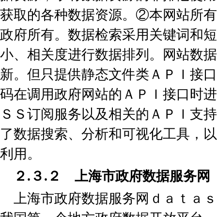
获取的各种数据资源。②本网站所有
政府所有。数据检索采用关键词和短
小、相关度进行数据排列。网站数据
新。但只提供静态文件类ＡＰＩ接口
码在调用政府网站的ＡＰＩ接口时进
ＳＳ订阅服务以及相关的ＡＰＩ支持
了数据搜索、分析和可视化工具，以
利用。
２.３.２ 上海市政府数据服务网
上海市政府数据服务网ｄａｔａｓ