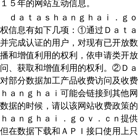
１５年的网站互动信息。
ｄａｔａｓｈａｎｇｈａｉ．ｇｏ
权信息有如下几项：①通过Ｄａｔａ
并完成认证的用户，对现有已开放数
播和增值利用的权利，依申请类开放
问、获取和增值利用的权利。②Ｄａ
对部分数据加工产品收费访问及收费
ｈａｎｇｈａｉ可能会链接到其他网
数据的时候，请以该网站收费政策的
ｈａｎｇｈａｉ．ｇｏｖ．ｃｎ提供
但在数据下载和ＡＰＩ接口使用上只